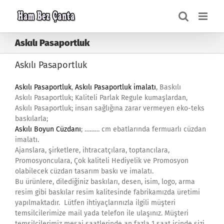
Skip
to
content
Askılı Pasaportluk
Askılı Pasaportluk
Askılı Pasaportluk
,
Askılı Pasaportluk imalatı
, Baskılı
Askılı Pasaportluk; Kaliteli Parlak Regule kumaşlardan,
Askılı Pasaportluk; insan sağlığına zarar vermeyen eko-teks
baskılarla;
Askılı Boyun Cüzdanı
; ……… cm ebatlarında fermuarlı cüzdan
imalatı.
Ajanslara, şirketlere, ihtracatçılara, toptancılara,
Promosyonculara, Çok kaliteli Hediyelik ve Promosyon
olabilecek cüzdan tasarım baskı ve imalatı.
Bu ürünlere, dilediğiniz baskıları, desen, isim, logo, arma
resim gibi baskılar resim kalitesinde fabrikamızda üretimi
yapılmaktadır. Lütfen ihtiyaçlarınızla ilgili müşteri
temsilcilerimize mail yada telefon ile ulaşınız. Müşteri
temsilcilerimiz mesai saatlerinde an fazla 1 saat içinde sizi