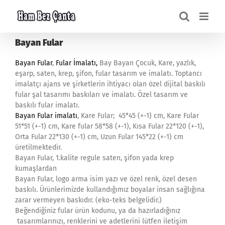
Skip
to
content
Bayan Fular
Bayan Fular
,
Fular İmalatı,
Bay Bayan Çocuk, Kare, yazlık,
eşarp, saten, krep, şifon, fular tasarım ve imalatı. Toptancı
imalatçı ajans ve şirketlerin ihtiyacı olan özel dijital baskılı
fular şal tasarımı baskıları ve imalatı. Özel tasarım ve
baskılı fular imalatı.
Bayan Fular imalatı
, Kare Fular; 45*45 (+-1) cm, Kare Fular
51*51 (+-1) cm, Kare fular 58*58 (+-1), Kısa Fular 22*120 (+-1),
Orta Fular 22*130 (+-1) cm, Uzun Fular 145*22 (+-1) cm
üretilmektedir.
Bayan Fular, 1.kalite regule saten, şifon yada krep
kumaşlardan
Bayan Fular, logo arma isim yazı ve özel renk, özel desen
baskılı. Ürünlerimizde kullandığımız boyalar insan sağlığına
zarar vermeyen baskıdır. (eko-teks belgelidir.)
Beğendiğiniz fular ürün kodunu, ya da hazırladığınız
tasarımlarınızı, renklerini ve adetlerini lütfen iletişim