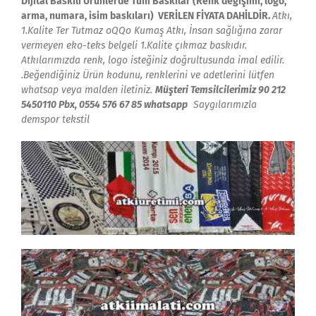
Dijital Baskılı Ürünlerde Tüm Baskılar (Renk değişimi, logo,
arma, numara, isim baskıları) VERİLEN FİYATA DAHİLDİR.
Atkı,
1.Kalite Ter Tutmaz
oQQo
Kumaş
Atkı, İnsan sağlığına zarar
vermeyen eko-teks belgeli 1.Kalite çıkmaz baskıdır.
Atkılarımızda renk, logo isteğiniz doğrultusunda imal edilir.
.Beğendiğiniz Ürün kodunu, renklerini ve adetlerini lütfen
whatsap veya malden iletiniz.
Müşteri Temsilcilerimiz 90 212
5450110 Pbx, 0554 576 67 85 whatsapp
Saygılarımızla
demspor tekstil