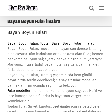
Skip
to
content
Bayan Boyun Fular imalatı
Bayan Boyun Fuları
Bayan Boyun Fuları
,
Toptan Bayan Boyun Fuları İmalatı
,
Bayan Boyun Fuları, mevsimi olmayan son derece kullanışlı
bir aksesuar. Tüm kadınların ortak noktası olan fular, hemen
her kombine uyum sağlayarak harika bir görünüm yaratıyor.
Markamızın tasarladığı bayan fular çeşitleri, canlı renkler,
farklı desenlerle hayat buluyor.
Bayan Boyun Fuları, Hem iş yaşamınızda hem günlük
hayatınızda tercih edebileceğiniz sayısız fular modelleri
parmaklarınızın ucunda seçiminizi bekliyor.
Fular modelleri
hemen her kombine uyum sağlıyor. Hafif ve
ince kumaşa sahip fularlar iş hayatının vazgeçilmez
kombinleridir.
Toptan fular, Şirket, kuruluş, özel günler için ve belediyelerin,
şirketlerin, kamu kurumlarının hediye olarak dağıtabileceği,