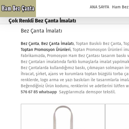
Skip
ANA SAYFA
Ham Bez
to
content
Çok Renkli Bez Çanta İmalatı
Bez Çanta İmalatı
Bez Çanta
,
Bez Çanta İmalatı
, Toptan Baskılı Bez Çanta, To
Toptan Promosyon Ürünleri
, Toptan Promosyon Ürünleri ima
Fabrikamızda, Promosyon Ham Bez Çantası tasarım baskı ve
Bez Çantaları imalatında farklı kumaşlarla imalat yapılmak
Bez Çantalarda kullandığımız baskı, çıkmayan solmayan ins
İhracat, şirket, ajans ve kurumlara toptan büzgülü torba çan
renklerde, logo arma ve yazı baskıları ile tasarımlarla imal
Beğendiğiniz Ürün kodunu, renklerini ve adetlerini lütfen 
576 67 85 whatsapp
Saygılarımızla demspor tekstil.