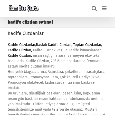
Skip
to
content
kadife cüzdan satınal
Kadife Cüzdanlar
Kadife Cüzdanlar,
Baskılı Kadife Cüzdan, Toptan Cüzdanlar,
Kadife Cüzdan,
Kaliteli Parlak Regule Kadife kumaşlardan,
Kadife Cüzdan
,
insan sağlığına zarar vermeyen eko-teks
baskılarla. Kadife Cüzdan, 20*15 cm ebatlarında fermuarlı,
astarlı kadife cüzdan imalatı.
Hediyelik Mağazalarına, Ajanslara, şirketlere, ihtracatçılara,
toptancılara, Promosyonculara, Çok kaliteli Hediyelik ve
Promosyon olabilecek kadın cüzdan tasarım baskı ve
imalatı.
Bu ürünlere, dilediğiniz baskıları, desen, isim, logo, arma
resim gibi baskılar resim kalitesinde fabrikamızda üretimi
yapılmaktadır. Lütfen ihtiyaçlarınızla ilgili müşteri
temsilcilerimize mail yada telefon ile ulaşınız. Müşteri
temsilcilerimiz mesai saatlerinde an fazla 1 saat içinde sizi