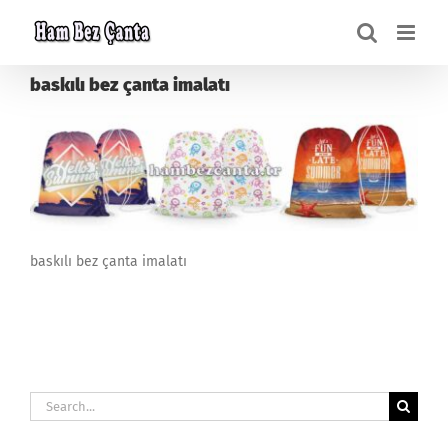
Skip
to
content
baskılı bez çanta imalatı
baskılı bez çanta imalatı
Search
for: