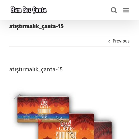
Skip
to
content
atıştırmalık_çanta-15
Previous
atıştırmalık_çanta-15