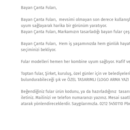
Bayan Çanta Fuları,
Bayan Çanta Fuları, mevsimi olmayan son derece kullanışlı
uyum sağlayarak harika bir görünüm yaratıyor.
Bayan Çanta Fuları, Markamızın tasarladığı bayan fular çeşit
Bayan Çanta Fuları, Hem iş yaşamınızda hem günlük hayatın
seçiminizi bekliyor.
Fular modelleri hemen her kombine uyum sağlıyor. Hafif ve
Toptan fular, Şirket, kuruluş, özel günler için ve belediyele
bulundurabileceği şık ve ÖZEL TASARIMLI (LOGO ARMA YAZI B
Beğendiğiniz fular ürün kodunu, ya da hazırladığınız tasarım
iletiniz. Mailinizi ve telefon numaranızı yazınız. Mesai saa
atarak yönlendireceklerdir. Saygılarımızla. 0212 5450110 Pb