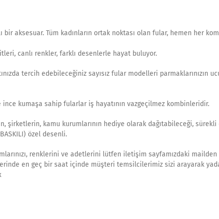
 bir aksesuar. Tüm kadınların ortak noktası olan fular, hemen her ko
leri, canlı renkler, farklı desenlerle hayat buluyor.
ızda tercih edebileceğiniz sayısız fular modelleri parmaklarınızın u
 ince kumaşa sahip fularlar iş hayatının vazgeçilmez kombinleridir.
rin, şirketlerin, kamu kurumlarının hediye olarak dağıtabileceği, sürekli 
ASKILI) özel desenli.
larınızı, renklerini ve adetlerini lütfen iletişim sayfamızdaki mailden
tlerinde en geç bir saat içinde müşteri temsilcilerimiz sizi arayarak yad
x