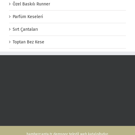
Özel Baskılı Runner
Parfüm Keseleri
Sırt Çantaları
Toptan Bez Kese
hambezcanta.tr demspor tekstil web kataloğudur.