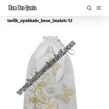
Skip
to
content
terlik_ayakkabı_kese_imalatı-12