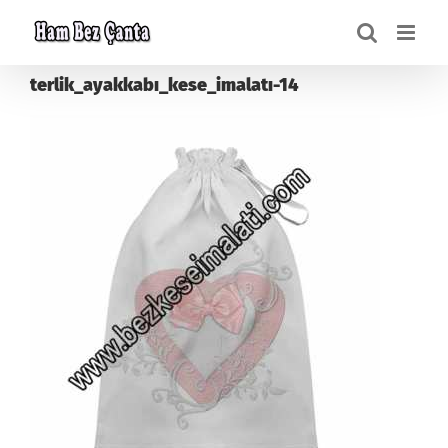
Skip
to
content
terlik_ayakkabı_kese_imalatı-14