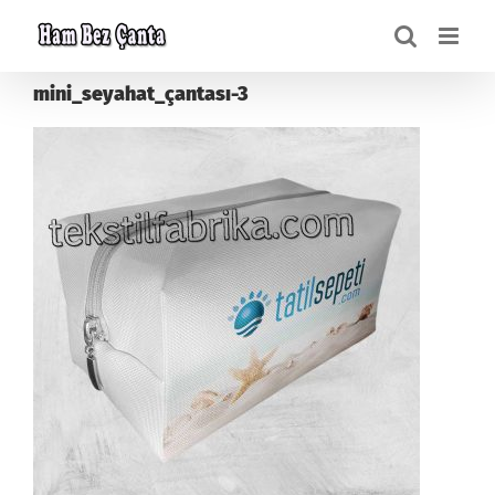
Skip
to
content
mini_seyahat_çantası-3