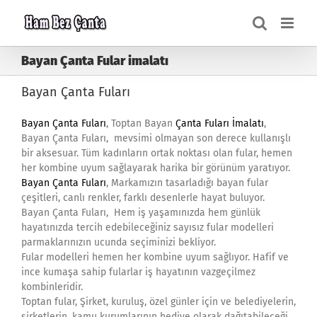
Skip
to
content
Bayan Çanta Fular imalatı
Bayan Çanta Fuları
Bayan Çanta Fuları
, Toptan Bayan
Çanta Fuları İmalatı
,
Bayan Çanta Fuları, mevsimi olmayan son derece kullanışlı
bir aksesuar. Tüm kadınların ortak noktası olan fular, hemen
her kombine uyum sağlayarak harika bir görünüm yaratıyor.
Bayan Çanta Fuları
, Markamızın tasarladığı bayan fular
çeşitleri, canlı renkler, farklı desenlerle hayat buluyor.
Bayan Çanta Fuları, Hem iş yaşamınızda hem günlük
hayatınızda tercih edebileceğiniz sayısız fular modelleri
parmaklarınızın ucunda seçiminizi bekliyor.
Fular modelleri hemen her kombine uyum sağlıyor. Hafif ve
ince kumaşa sahip fularlar iş hayatının vazgeçilmez
kombinleridir.
Toptan fular, Şirket, kuruluş, özel günler için ve belediyelerin,
şirketlerin, kamu kurumlarının hediye olarak dağıtabileceği,