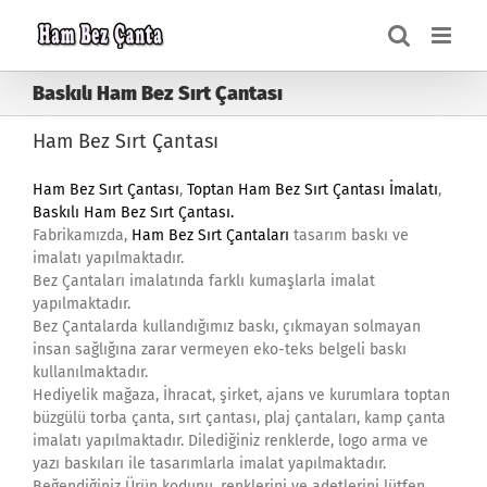
Skip
to
content
Baskılı Ham Bez Sırt Çantası
Ham Bez Sırt Çantası
Ham Bez Sırt Çantası
,
Toptan Ham Bez Sırt Çantası İmalatı
,
Baskılı Ham Bez Sırt Çantası
.
Fabrikamızda,
Ham Bez Sırt Çantaları
tasarım baskı ve
imalatı yapılmaktadır.
Bez Çantaları imalatında farklı kumaşlarla imalat
yapılmaktadır.
Bez Çantalarda kullandığımız baskı, çıkmayan solmayan
insan sağlığına zarar vermeyen eko-teks belgeli baskı
kullanılmaktadır.
Hediyelik mağaza, İhracat, şirket, ajans ve kurumlara toptan
büzgülü torba çanta, sırt çantası, plaj çantaları, kamp çanta
imalatı yapılmaktadır. Dilediğiniz renklerde, logo arma ve
yazı baskıları ile tasarımlarla imalat yapılmaktadır.
Beğendiğiniz Ürün kodunu, renklerini ve adetlerini lütfen