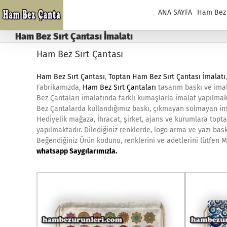
Skip
ANA SAYFA
Ham Bez
to
content
Ham Bez Sırt Çantası İmalatı
Ham Bez Sırt Çantası
Ham Bez Sırt Çantası
,
Toptan Ham Bez Sırt Çantası İmalatı
Fabrikamızda,
Ham Bez Sırt Çantaları
tasarım baskı ve imal
Bez Çantaları imalatında farklı kumaşlarla imalat yapılmak
Bez Çantalarda kullandığımız baskı, çıkmayan solmayan ins
Hediyelik mağaza, İhracat, şirket, ajans ve kurumlara topta
yapılmaktadır. Dilediğiniz renklerde, logo arma ve yazı bask
Beğendiğiniz Ürün kodunu, renklerini ve adetlerini lütfen Mü
whatsapp Saygılarımızla.