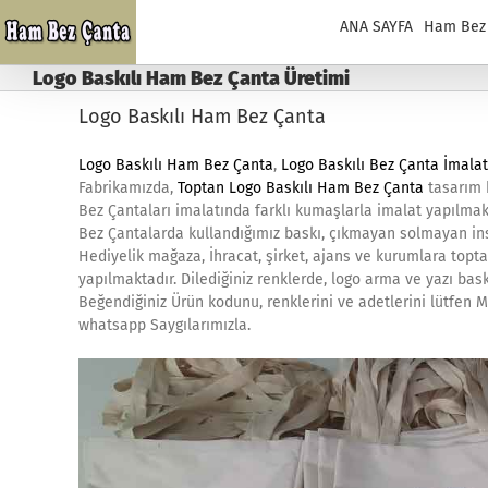
Skip
ANA SAYFA
Ham Bez
to
content
Logo Baskılı Ham Bez Çanta Üretimi
Logo Baskılı Ham Bez Çanta
Logo Baskılı Ham Bez Çanta
,
Logo Baskılı Bez Çanta İmalat
Fabrikamızda,
Toptan Logo Baskılı Ham Bez Çanta
tasarım b
Bez Çantaları imalatında farklı kumaşlarla imalat yapılmak
Bez Çantalarda kullandığımız baskı, çıkmayan solmayan ins
Hediyelik mağaza, İhracat, şirket, ajans ve kurumlara topta
yapılmaktadır. Dilediğiniz renklerde, logo arma ve yazı bask
Beğendiğiniz Ürün kodunu, renklerini ve adetlerini lütfen Mü
whatsapp Saygılarımızla.